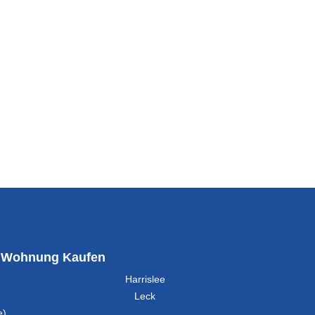
Wohnung Kaufen
Harrislee
Leck
e)