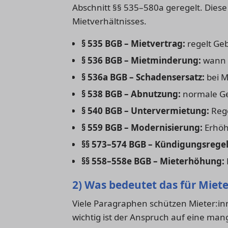
Abschnitt §§ 535–580a geregelt. Die
Mietverhältnisses.
§ 535 BGB – Mietvertrag:
regelt Ge
§ 536 BGB – Mietminderung:
wann M
§ 536a BGB – Schadensersatz:
bei M
§ 538 BGB – Abnutzung:
normale Ge
§ 540 BGB – Untervermietung:
Rege
§ 559 BGB – Modernisierung:
Erhöh
§§ 573–574 BGB – Kündigungsregel
§§ 558–558e BGB – Mieterhöhung:
2) Was bedeutet das für Miet
Viele Paragraphen schützen Mieter:i
wichtig ist der Anspruch auf eine man