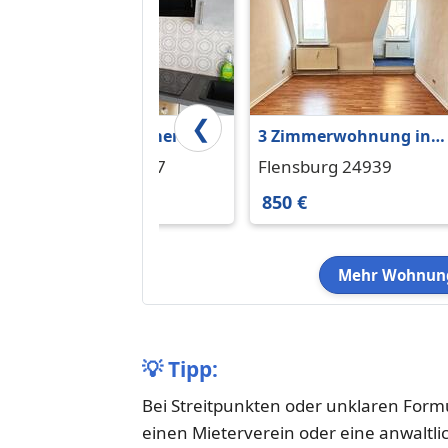
❮
2 freie WG-Zimmer in
3 Zimmerwohnung in
all-inclusive 3er WG in
der Innenstadt - Blick
Flensburg 24937
Flensburg 24939
direkter Uninähe
über Flensburg - WG
380 €
850 €
geeignet
Mehr Wohnung
💡
Tipp:
Bei Streitpunkten oder unklaren Form
einen Mieterverein oder eine anwaltli