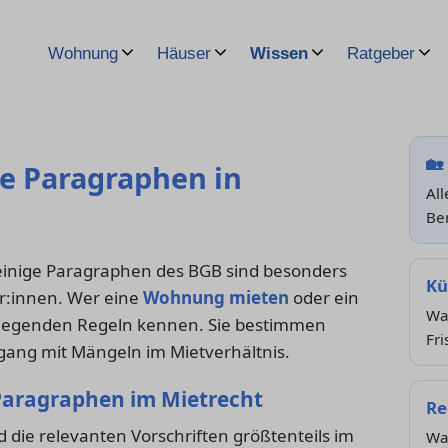
Wohnung
Häuser
Wissen
Ratgeber
🏡
te Paragraphen in
All
Be
 einige Paragraphen des BGB sind besonders
Kü
er:innen. Wer eine
Wohnung mieten
oder ein
Wan
dlegenden Regeln kennen. Sie bestimmen
Fri
mgang mit Mängeln im Mietverhältnis.
 Paragraphen im Mietrecht
Re
 die relevanten Vorschriften größtenteils im
Wa