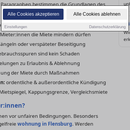
se Paragraphen bestimmen die Grundlagen des
unb
Alle Cookies akzeptieren
Alle Cookies ablehnen
Mi
brauchsüberlassung & Miete
Einstellungen
Datenschutzerklärung
Wic
ieter:innen die Miete mindern dürfen
erk
ängeln oder verspäteter Beseitigung
brauchsspuren sind kein Schaden
lungen zu Erlaubnis & Ablehnung
ung der Miete durch Maßnahmen
n:
ordentliche & außerordentliche Kündigung
Mietspiegel, Kappungsgrenze, Vergleichsmiete
er:innen?
nnen vor unfairen Bedingungen. Besonders
gelfreie
wohnung in Flensburg
. Werden