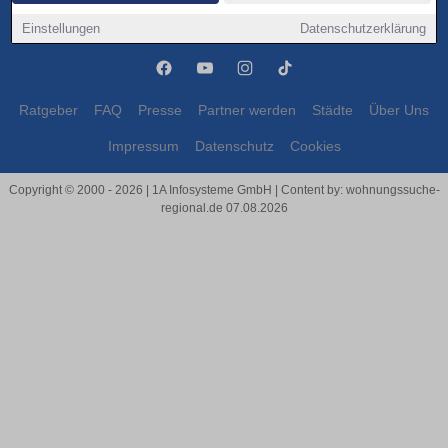
Glücksburg (Ostsee)
Glücksburg (Ostsee)
Einstellungen
Datenschutzerklärung
Ratgeber
FAQ
Presse
Partner werden
Städte
Über Uns
Impressum
Datenschutz
Cookies
Copyright © 2000 - 2026 | 1A Infosysteme GmbH | Content by: wohnungssuche-
regional.de 07.08.2026