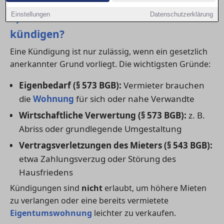
1) In welchen Fällen darf der Vermieter
Einstellungen
Datenschutzerklärung
kündigen?
Eine Kündigung ist nur zulässig, wenn ein gesetzlich
anerkannter Grund vorliegt. Die wichtigsten Gründe:
Eigenbedarf (§ 573 BGB):
Vermieter brauchen
die
Wohnung
für sich oder nahe Verwandte
Wirtschaftliche Verwertung (§ 573 BGB):
z. B.
Abriss oder grundlegende Umgestaltung
Vertragsverletzungen des Mieters (§ 543 BGB):
etwa Zahlungsverzug oder Störung des
Hausfriedens
Kündigungen sind
nicht
erlaubt, um höhere Mieten
zu verlangen oder eine bereits vermietete
Eigentumswohnung
leichter zu verkaufen.