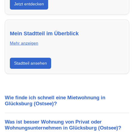
Jetzt entdecken
modern, energieeffizient und sofort bezugsfertig.
Mein Stadtteil im Überblick
Mehr anzeigen
Erfahre mehr über deinen Stadtteil in Glücksburg
Stadtteil ansehen
(Ostsee): Lebensqualität, Verkehrsanbindung,
Schulen, Freizeitmöglichkeiten und Mietpreise.
Wie finde ich schnell eine Mietwohnung in
Glücksburg (Ostsee)?
Was ist besser Wohnung von Privat oder
Wohnungsunternehmen in Glücksburg (Ostsee)?