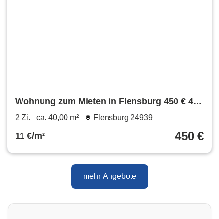
Wohnung zum Mieten in Flensburg 450 € 40
m²
2 Zi.
ca. 40,00 m²
Flensburg 24939
450 €
11 €/m²
mehr Angebote