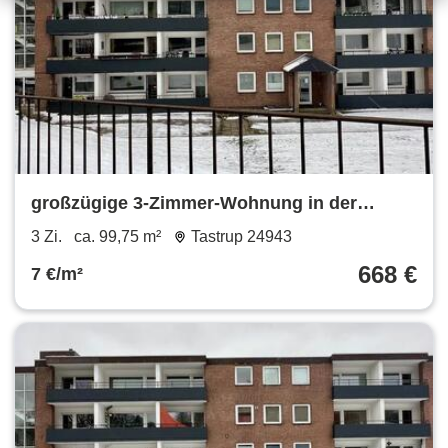
großzügige 3-Zimmer-Wohnung in der
Bismarckstraße 9, 3. OG
3 Zi.
ca. 99,75 m²
Tastrup 24943
668 €
7 €/m²