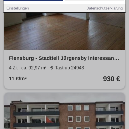
Einstellungen
Datenschutzerklärung
Flensburg - Stadtteil Jürgensby interessante
4-Zimmer-Wohnung mit Balkon in 2. Etage
4 Zi.
ca. 92,97 m²
Tastrup 24943
930 €
11 €/m²