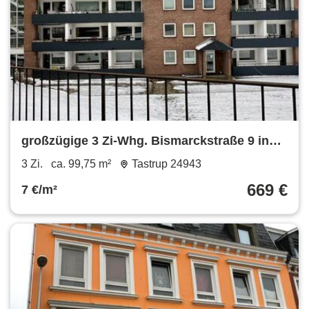
großzügige 3 Zi-Whg. Bismarckstraße 9 in
Flensburg, 4. OG
3 Zi.
ca. 99,75 m²
Tastrup 24943
669 €
7 €/m²