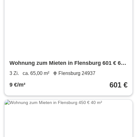
Wohnung zum Mieten in Flensburg 601 € 65
m²
3 Zi.
ca. 65,00 m²
Flensburg 24937
601 €
9 €/m²