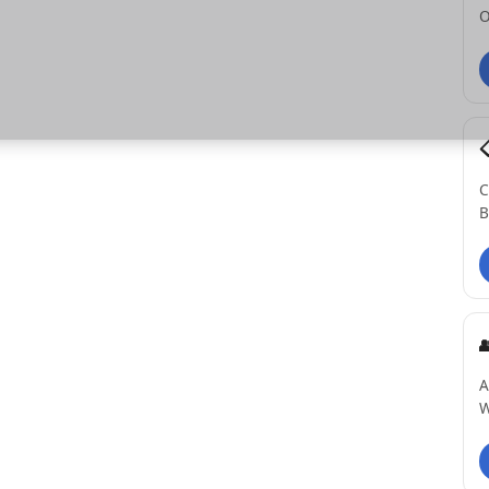
O
C
B
A
W