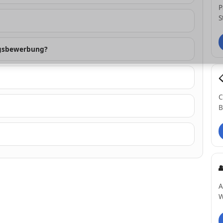
P
S
ngsbewerbung?
C
B
A
W