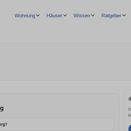
Wohnung
Häuser
Wissen
Ratgeber
rg
I
k
urg?