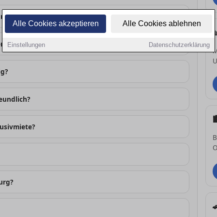
ungsbewerbung in Flensburg?
Alle Cookies akzeptieren
Alle Cookies ablehnen
lensburg?
Einstellungen
Datenschutzerklärung
M
U
ig?
reundlich?
usivmiete?
B
O
urg?