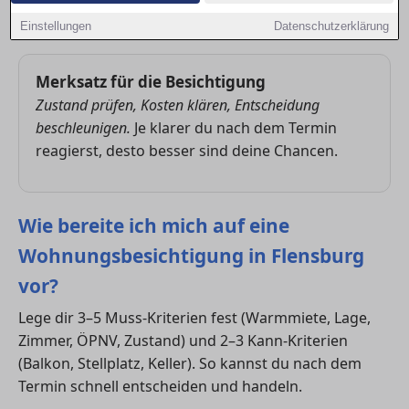
du schneller bewertest, ob die Wohnung passt, und
wie du deine Chancen im nächsten Schritt erhöhst.
Einstellungen
Datenschutzerklärung
Merksatz für die Besichtigung
Zustand prüfen, Kosten klären, Entscheidung
beschleunigen.
Je klarer du nach dem Termin
reagierst, desto besser sind deine Chancen.
Wie bereite ich mich auf eine
Wohnungsbesichtigung in Flensburg
vor?
Lege dir 3–5 Muss-Kriterien fest (Warmmiete, Lage,
Zimmer, ÖPNV, Zustand) und 2–3 Kann-Kriterien
(Balkon, Stellplatz, Keller). So kannst du nach dem
Termin schnell entscheiden und handeln.