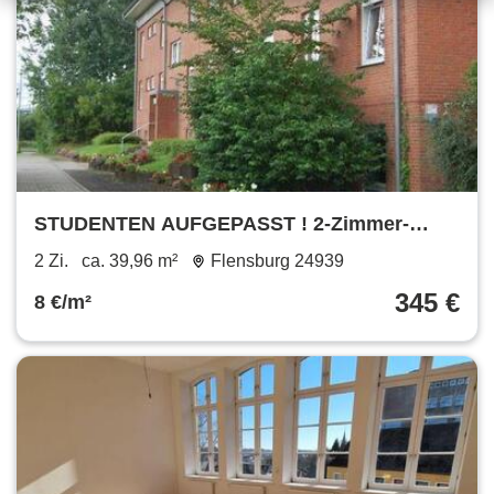
STUDENTEN AUFGEPASST ! 2-Zimmer-
Wohnung mit Busanbindung zur Uni
2 Zi.
ca. 39,96 m²
Flensburg 24939
345 €
8 €/m²