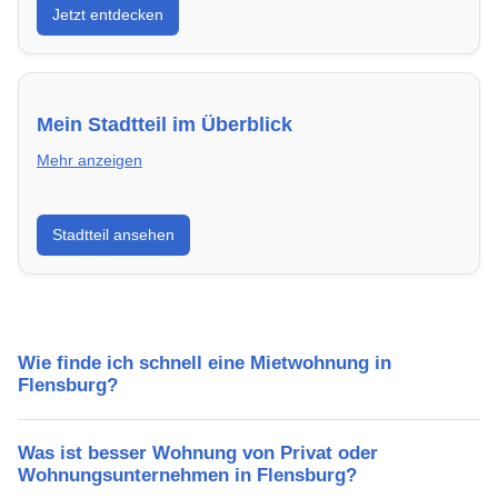
Jetzt entdecken
energieeffizient und sofort bezugsfertig.
Mein Stadtteil im Überblick
Mehr anzeigen
Erfahre mehr über deinen Stadtteil in Flensburg:
Stadtteil ansehen
Lebensqualität, Verkehrsanbindung, Schulen,
Freizeitmöglichkeiten und Mietpreise.
Wie finde ich schnell eine Mietwohnung in
Flensburg?
Was ist besser Wohnung von Privat oder
Wohnungsunternehmen in Flensburg?