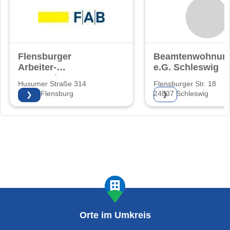
Flensburger
Beamtenwohnung
Arbeiter-
e.G. Schleswig
Bauverein eG
Husumer Straße 314
Flensburger Str. 18
24941 Flensburg
24837 Schleswig
❯
❯
Orte im Umkreis