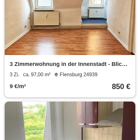
3 Zimmerwohnung in der Innenstadt - Blick
über Flensburg - WG geeignet
3 Zi.
ca. 97,00 m²
Flensburg 24939
850 €
9 €/m²