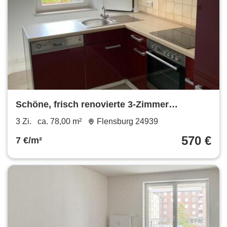
Schöne, frisch renovierte 3-Zimmer
Wohnung in Flensburgs Norden
3 Zi.
ca. 78,00 m²
Flensburg 24939
570 €
7 €/m²