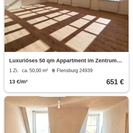
Luxuriöses 50 qm Appartment im Zentrum
von Flensburg
1 Zi.
ca. 50,00 m²
Flensburg 24939
651 €
13 €/m²