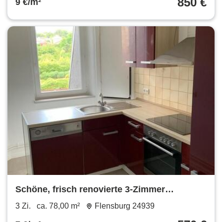
850 €
9 €/m²
Schöne, frisch renovierte 3-Zimmer
Wohnung in Flensburgs Norden
3 Zi.
ca. 78,00 m²
Flensburg 24939