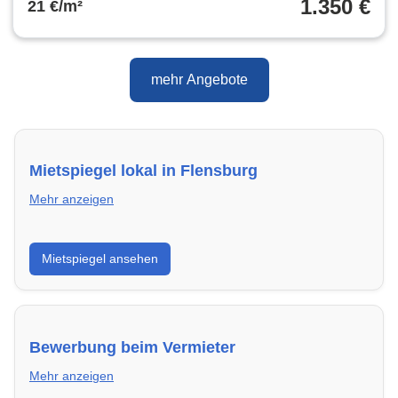
1.350 €
21 €/m²
mehr Angebote
Mietspiegel lokal in Flensburg
Mehr anzeigen
Erhalte einen Überblick über die aktuellen Mietpreise
Mietspiegel ansehen
regional in Flensburg. So weißt du genau, welche
Miete fair ist und wo sich ein Vergleich lohnt.
Bewerbung beim Vermieter
Mehr anzeigen