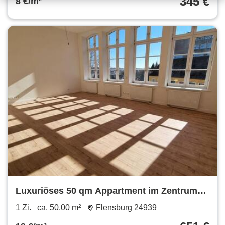
345 €
8 €/m²
Luxuriöses 50 qm Appartment im Zentrum
von Flensburg
1 Zi.
ca. 50,00 m²
Flensburg 24939