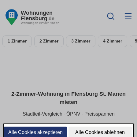
Wohnungen
Flensburg
.de
Wohnungen einfach finden
1 Zimmer
2 Zimmer
3 Zimmer
4 Zimmer
2-Zimmer-Wohnung in Flensburg St. Marien
mieten
Stadtteil-Vergleich · ÖPNV · Preisspannen
In Flensburg St. Marien entspannt suchen: richtige
Mikrolage finden, Wege kurz halten und die passende
Alle Cookies akzeptieren
Alle Cookies ablehnen