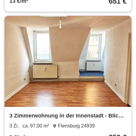
651 €
13 €/m²
3 Zimmerwohnung in der Innenstadt - Blick
über Flensburg - WG geeignet
3 Zi.
ca. 97,00 m²
Flensburg 24939