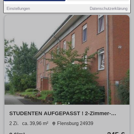
Preisspanne wählen.
Einstellungen
Datenschutzerklärung
STUDENTEN AUFGEPASST ! 2-Zimmer-
Wohnung mit Busanbindung zur Uni
2 Zi.
ca. 39,96 m²
Flensburg 24939