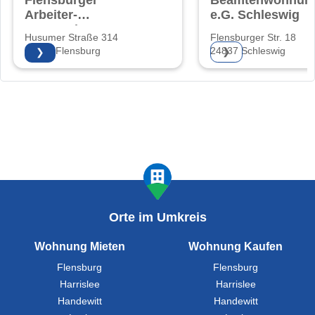
Flensburger
Beamtenwohnung
Arbeiter-
e.G. Schleswig
Bauverein eG
Husumer Straße 314
Flensburger Str. 18
24941 Flensburg
24837 Schleswig
❯
❯
Orte im Umkreis
Wohnung Mieten
Wohnung Kaufen
Flensburg
Flensburg
Harrislee
Harrislee
Handewitt
Handewitt