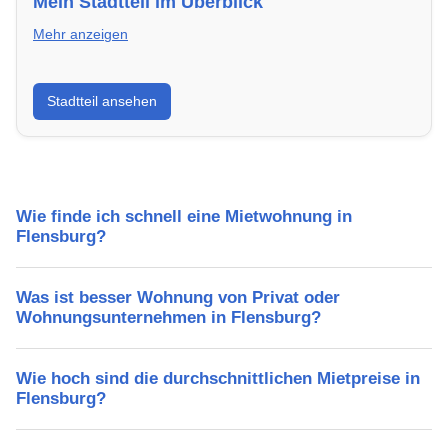
Mein Stadtteil im Überblick
Mehr anzeigen
Erfahre mehr über deinen Stadtteil in Flensburg:
Stadtteil ansehen
Lebensqualität, Verkehrsanbindung, Schulen,
Freizeitmöglichkeiten und Mietpreise.
Wie finde ich schnell eine Mietwohnung in
Flensburg?
Was ist besser Wohnung von Privat oder
Wohnungsunternehmen in Flensburg?
Wie hoch sind die durchschnittlichen Mietpreise in
Flensburg?