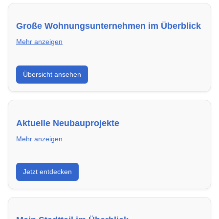
Große Wohnungsunternehmen im Überblick
Mehr anzeigen
Hier findest du die wichtigsten Anbieter in Flensburg –
Übersicht ansehen
von Genossenschaften bis zu privaten Vermietern.
Aktuelle Neubauprojekte
Mehr anzeigen
Entdecke Neubauprojekte in Flensburg – modern,
Jetzt entdecken
energieeffizient und sofort bezugsfertig.