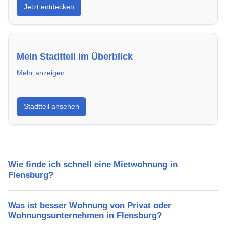
Jetzt entdecken
energieeffizient und sofort bezugsfertig.
Mein Stadtteil im Überblick
Mehr anzeigen
Erfahre mehr über deinen Stadtteil in Flensburg:
Stadtteil ansehen
Lebensqualität, Verkehrsanbindung, Schulen,
Freizeitmöglichkeiten und Mietpreise.
Wie finde ich schnell eine Mietwohnung in
Flensburg?
Was ist besser Wohnung von Privat oder
Wohnungsunternehmen in Flensburg?