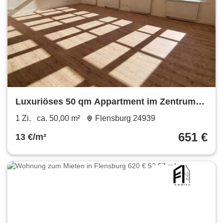
Luxuriöses 50 qm Appartment im Zentrum
von Flensburg
1 Zi.
ca. 50,00 m²
Flensburg 24939
651 €
13 €/m²