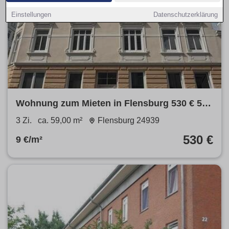
Einstellungen
Datenschutzerklärung
Wohnung zum Mieten in Flensburg 530 € 59
m²
3 Zi.
ca. 59,00 m²
Flensburg 24939
530 €
9 €/m²