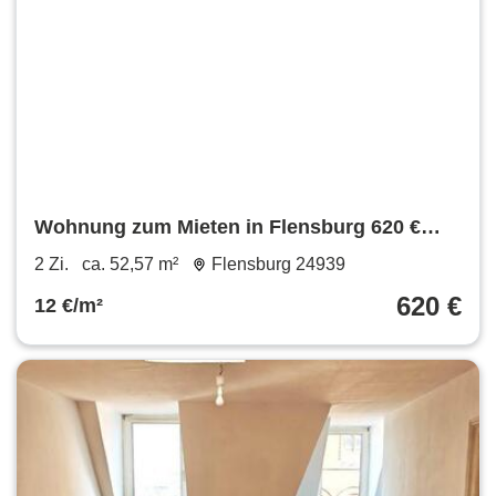
Wohnung zum Mieten in Flensburg 620 €
52.57 m²
2 Zi.
ca. 52,57 m²
Flensburg 24939
620 €
12 €/m²