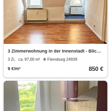
3 Zimmerwohnung in der Innenstadt - Blick
über Flensburg - WG geeignet
3 Zi.
ca. 97,00 m²
Flensburg 24939
850 €
9 €/m²