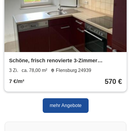
Schöne, frisch renovierte 3-Zimmer
Wohnung in Flensburgs Norden
3 Zi.
ca. 78,00 m²
Flensburg 24939
570 €
7 €/m²
mehr Angebote