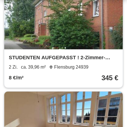
STUDENTEN AUFGEPASST ! 2-Zimmer-
Wohnung mit Busanbindung zur Uni
2 Zi.
ca. 39,96 m²
Flensburg 24939
345 €
8 €/m²