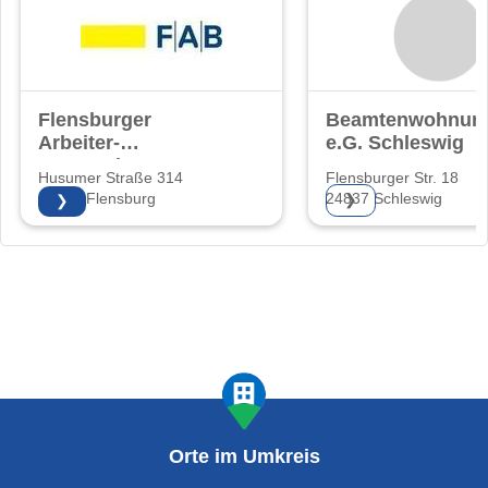
Flensburger
Beamtenwohnung
Arbeiter-
e.G. Schleswig
Bauverein eG
Husumer Straße 314
Flensburger Str. 18
24941 Flensburg
24837 Schleswig
❯
❯
Orte im Umkreis