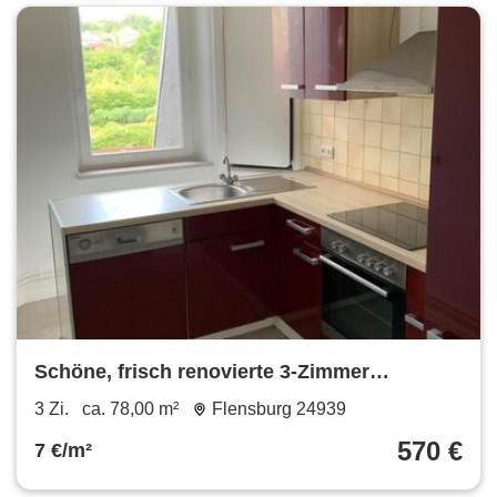
Schöne, frisch renovierte 3-Zimmer
Wohnung in Flensburgs Norden
3 Zi.
ca. 78,00 m²
Flensburg 24939
570 €
7 €/m²