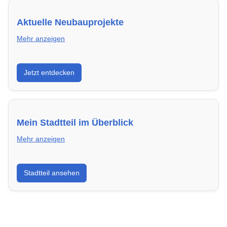
Aktuelle Neubauprojekte
Mehr anzeigen
Entdecke Neubauprojekte in Flensburg – modern,
Jetzt entdecken
energieeffizient und sofort bezugsfertig.
Mein Stadtteil im Überblick
Mehr anzeigen
Erfahre mehr über deinen Stadtteil in Flensburg:
Stadtteil ansehen
Lebensqualität, Verkehrsanbindung, Schulen,
Freizeitmöglichkeiten und Mietpreise.