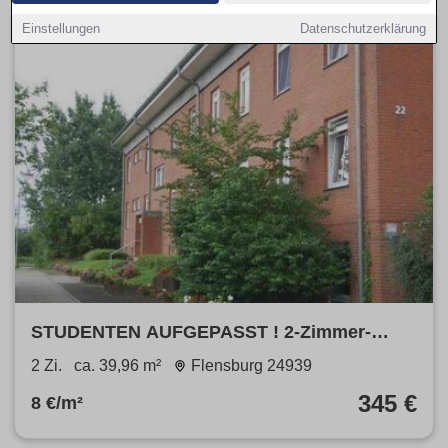
Einstellungen
Datenschutzerklärung
STUDENTEN AUFGEPASST ! 2-Zimmer-
Wohnung mit Busanbindung zur Uni
2 Zi.
ca. 39,96 m²
Flensburg 24939
345 €
8 €/m²