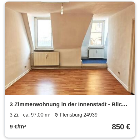
3 Zimmerwohnung in der Innenstadt - Blick
über Flensburg - WG geeignet
3 Zi.
ca. 97,00 m²
Flensburg 24939
850 €
9 €/m²