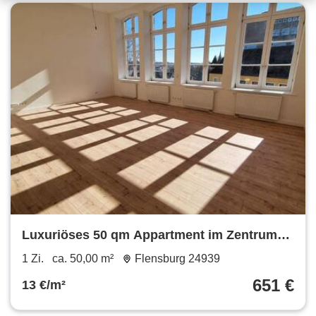
Luxuriöses 50 qm Appartment im Zentrum
von Flensburg
1 Zi.
ca. 50,00 m²
Flensburg 24939
651 €
13 €/m²