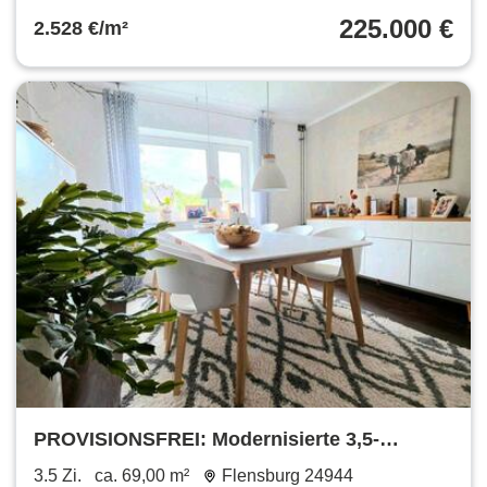
225.000 €
2.528 €/m²
PROVISIONSFREI: Modernisierte 3,5-
Zimmer-Wohnung mit Südbalkon
3.5 Zi.
ca. 69,00 m²
Flensburg 24944