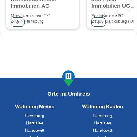
Immobilien AG
Immobilien UG
(haftungsbeschrä
Mürwikerstrasse 171
Schloßallee 36C
24944 Flensburg
24960 Glücksburg (Ost
❯
❯
Orte im Umkreis
Wohnung Mieten
Wohnung Kaufen
Flensburg
Flensburg
Harrislee
Harrislee
Handewitt
Handewitt