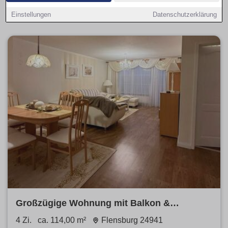
Vergleiche
Neubau
und
Bestand
, priorisiere
provisionsfrei
.
Einstellungen
Datenschutzerklärung
Großzügige Wohnung mit Balkon &
Stellplatz in FL
4 Zi.
ca. 114,00 m²
Flensburg 24941