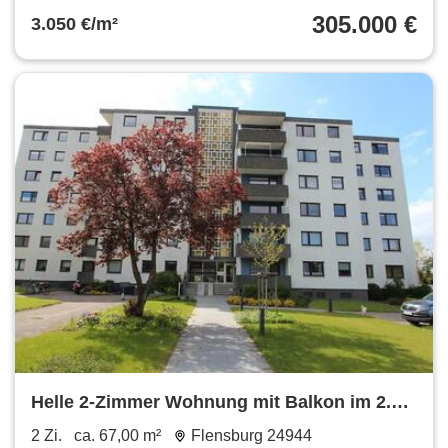
305.000 €
3.050 €/m²
Helle 2-Zimmer Wohnung mit Balkon im 2.
OG in Flensburg-Mürwik
2 Zi.
ca. 67,00 m²
Flensburg 24944