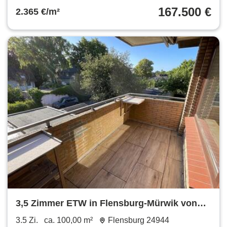
167.500 €
2.365 €/m²
3,5 Zimmer ETW in Flensburg-Mürwik von
privat zu verkaufen
3.5 Zi.
ca. 100,00 m²
Flensburg 24944