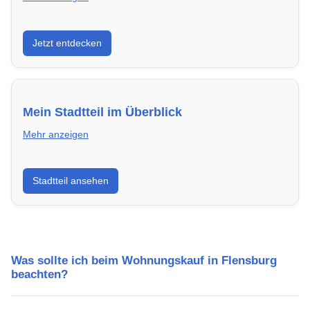
Entdecke Neubauprojekte in Flensburg – modern,
Jetzt entdecken
energieeffizient und sofort bezugsfertig.
Mein Stadtteil im Überblick
Mehr anzeigen
Erfahre mehr über deinen Stadtteil in Flensburg:
Stadtteil ansehen
Lebensqualität, Verkehrsanbindung, Schulen,
Freizeitmöglichkeiten und Mietpreise.
Was sollte ich beim Wohnungskauf in Flensburg
beachten?