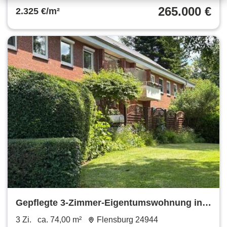
265.000 €
2.325 €/m²
Gepflegte 3-Zimmer-Eigentumswohnung in
Strandnähe-FL-Mürwik
3 Zi.
ca. 74,00 m²
Flensburg 24944