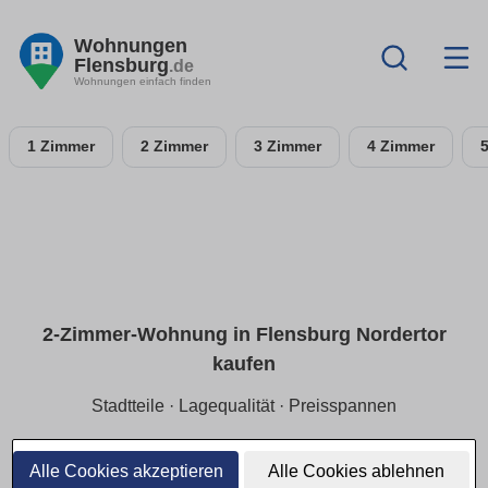
Wohnungen
Flensburg
.de
Wohnungen einfach finden
1 Zimmer
2 Zimmer
3 Zimmer
4 Zimmer
2-Zimmer-Wohnung in Flensburg Nordertor
kaufen
Stadtteile · Lagequalität · Preisspannen
Für Single/Paare:
2-Zimmer-ETW in Flensburg Nordertor
mit Fokus auf
ruhige Lage
und
Preisspannen
je Stadtteil.
Alle Cookies akzeptieren
Alle Cookies ablehnen