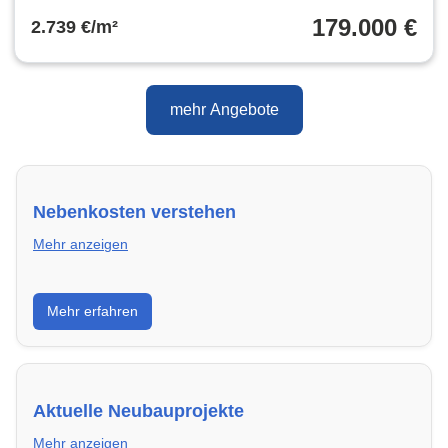
179.000 €
2.739 €/m²
mehr Angebote
Nebenkosten verstehen
Mehr anzeigen
Erfahre, welche Nebenkosten rechtmäßig sind und
Mehr erfahren
wie du deine monatliche Belastung optimieren
kannst.
Aktuelle Neubauprojekte
Mehr anzeigen