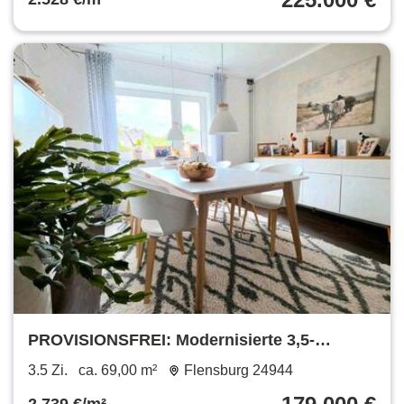
PROVISIONSFREI: Modernisierte 3,5-
Zimmer-Wohnung mit Südbalkon
3.5 Zi.
ca. 69,00 m²
Flensburg 24944