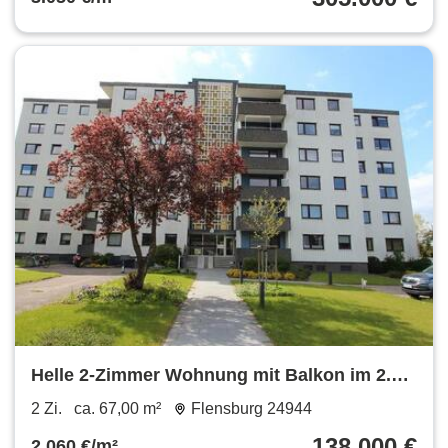
Helle 2-Zimmer Wohnung mit Balkon im 2.
OG in Flensburg-Mürwik
2 Zi.
ca. 67,00 m²
Flensburg 24944
138.000 €
2.060 €/m²