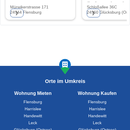
(haftungsbeschrä
Mürwikerstrasse 171
Schloßallee 36C
24944 Flensburg
24960 Glücksburg (Ost
❯
❯
Orte im Umkreis
Wohnung Mieten
Wohnung Kaufen
Flensburg
Flensburg
Harrislee
Harrislee
Handewitt
Handewitt
Leck
Leck
Glücksburg (Ostsee)
Glücksburg (Ostsee)