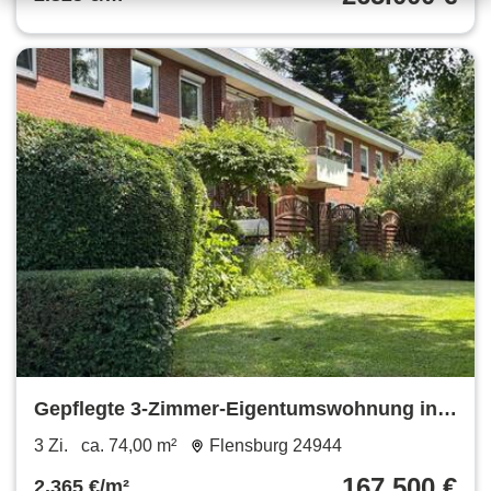
Gepflegte 3-Zimmer-Eigentumswohnung in
Strandnähe-FL-Mürwik
3 Zi.
ca. 74,00 m²
Flensburg 24944
167.500 €
2.365 €/m²