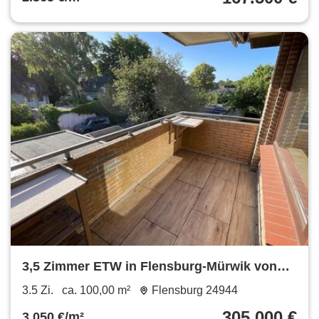
3,5 Zimmer ETW in Flensburg-Mürwik von
privat zu verkaufen
3.5 Zi.
ca. 100,00 m²
Flensburg 24944
305.000 €
3.050 €/m²