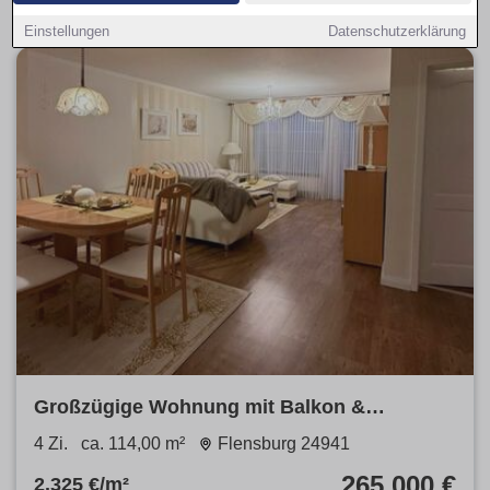
Einstellungen
Datenschutzerklärung
Großzügige Wohnung mit Balkon &
Stellplatz in FL
4 Zi.
ca. 114,00 m²
Flensburg 24941
265.000 €
2.325 €/m²