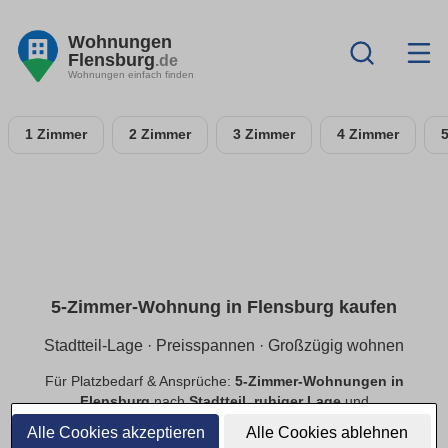
Wohnungen
Flensburg
.de
Wohnungen einfach finden
1 Zimmer
2 Zimmer
3 Zimmer
4 Zimmer
5-Zimmer-Wohnung in Flensburg kaufen
Stadtteil-Lage · Preisspannen · Großzügig wohnen
Für Platzbedarf & Ansprüche:
5-Zimmer-Wohnungen in
Flensburg
nach
Stadtteil
,
ruhiger Lage
und
Preisspannen
. Finde
provisionsfreie
Angebote mit
Alle Cookies akzeptieren
Alle Cookies ablehnen
passender Ausstattung.