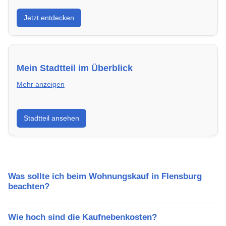
Entdecke Neubauprojekte in Flensburg – modern,
Jetzt entdecken
energieeffizient und sofort bezugsfertig.
Mein Stadtteil im Überblick
Mehr anzeigen
Erfahre mehr über deinen Stadtteil in Flensburg:
Stadtteil ansehen
Lebensqualität, Verkehrsanbindung, Schulen,
Freizeitmöglichkeiten und Mietpreise.
Was sollte ich beim Wohnungskauf in Flensburg
beachten?
Wie hoch sind die Kaufnebenkosten?