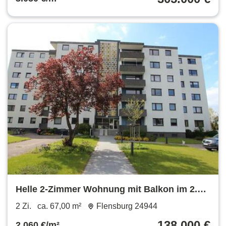
Helle 2-Zimmer Wohnung mit Balkon im 2.
OG in Flensburg-Mürwik
2 Zi.
ca. 67,00 m²
Flensburg 24944
138.000 €
2.060 €/m²