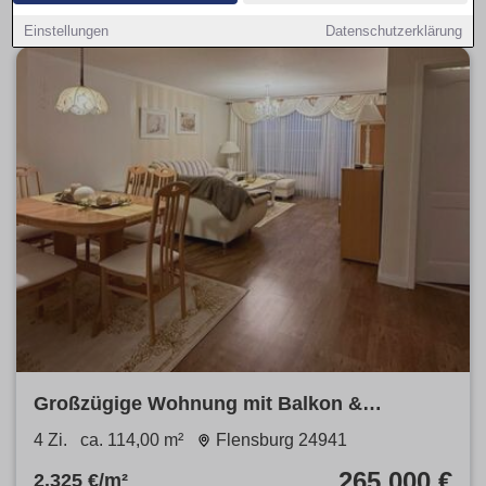
Einstellungen
Datenschutzerklärung
Großzügige Wohnung mit Balkon &
Stellplatz in FL
4 Zi.
ca. 114,00 m²
Flensburg 24941
265.000 €
2.325 €/m²