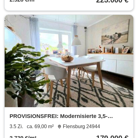
PROVISIONSFREI: Modernisierte 3,5-
Zimmer-Wohnung mit Südbalkon
3.5 Zi.
ca. 69,00 m²
Flensburg 24944