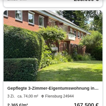
Gepflegte 3-Zimmer-Eigentumswohnung in
Strandnähe-FL-Mürwik
3 Zi.
ca. 74,00 m²
Flensburg 24944
167.500 €
2.365 €/m²