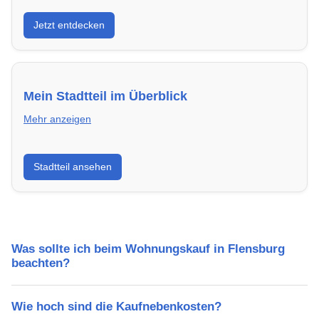
Entdecke Neubauprojekte in Flensburg – modern,
Jetzt entdecken
energieeffizient und sofort bezugsfertig.
Mein Stadtteil im Überblick
Mehr anzeigen
Erfahre mehr über deinen Stadtteil in Flensburg:
Stadtteil ansehen
Lebensqualität, Verkehrsanbindung, Schulen,
Freizeitmöglichkeiten und Mietpreise.
Was sollte ich beim Wohnungskauf in Flensburg
beachten?
Wie hoch sind die Kaufnebenkosten?