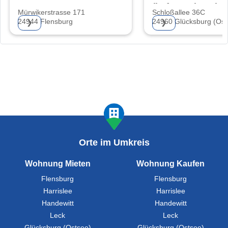
(haftungsbeschrä
Mürwikerstrasse 171
Schloßallee 36C
24944 Flensburg
24960 Glücksburg (Ost
❯
❯
Orte im Umkreis
Wohnung Mieten
Wohnung Kaufen
Flensburg
Flensburg
Harrislee
Harrislee
Handewitt
Handewitt
Leck
Leck
Glücksburg (Ostsee)
Glücksburg (Ostsee)