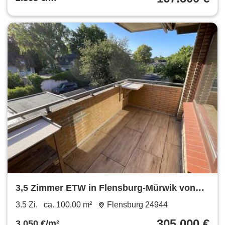
3,5 Zimmer ETW in Flensburg-Mürwik von
privat zu verkaufen
3.5 Zi.
ca. 100,00 m²
Flensburg 24944
305.000 €
3.050 €/m²