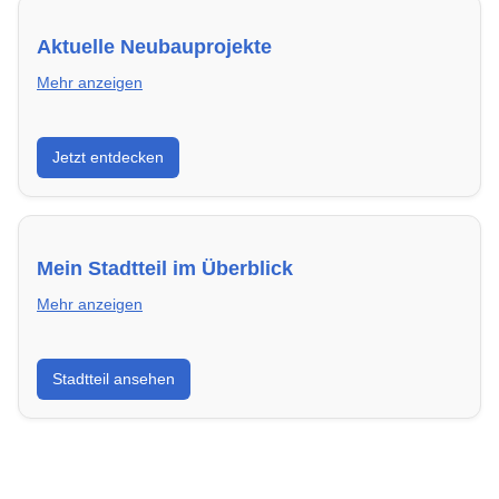
Aktuelle Neubauprojekte
Mehr anzeigen
Entdecke Neubauprojekte in Flensburg – modern,
Jetzt entdecken
energieeffizient und sofort bezugsfertig.
Mein Stadtteil im Überblick
Mehr anzeigen
Erfahre mehr über deinen Stadtteil in Flensburg:
Stadtteil ansehen
Lebensqualität, Verkehrsanbindung, Schulen,
Freizeitmöglichkeiten und Mietpreise.