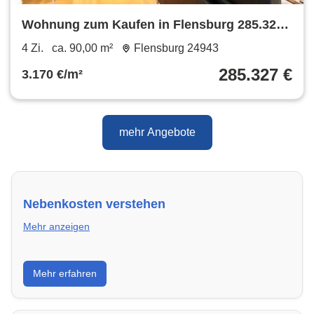
Wohnung zum Kaufen in Flensburg 285.327
€ 90 m²
4 Zi.
ca. 90,00 m²
Flensburg 24943
285.327 €
3.170 €/m²
mehr Angebote
Nebenkosten verstehen
Mehr anzeigen
Erfahre, welche Nebenkosten rechtmäßig sind und
Mehr erfahren
wie du deine monatliche Belastung optimieren
kannst.