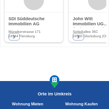
SDI Süddeutsche
John Witt
Immobilien AG
Immobilien UG
(haftungsbeschrä
Mürwikerstrasse 171
Schloßallee 36C
24944 Flensburg
24960 Glücksburg (Ost
❯
❯
Orte im Umkreis
Wohnung Mieten
Wohnung Kaufen