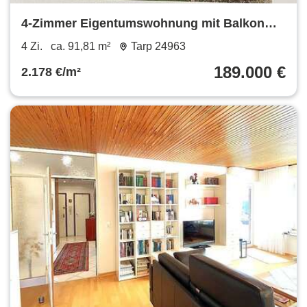
4-Zimmer Eigentumswohnung mit Balkon
(Hochparterre) in Tarp
4 Zi.
ca. 91,81 m²
Tarp 24963
189.000 €
2.178 €/m²