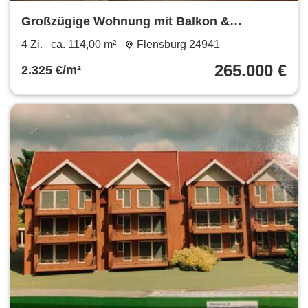
Großzügige Wohnung mit Balkon &
Stellplatz in FL
4 Zi.
ca. 114,00 m²
Flensburg 24941
265.000 €
2.325 €/m²