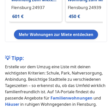
in Flensburg 601 € 65
in Flensburg 450 € 40
Flensburg 24937
Flensburg 24939
m²
m²
601 €
450 €
Mehr Wohnungen zur Miete entdecken
💡
Tipp:
Erstelle vor dem Umzug eine Liste mit deinen
wichtigsten Kriterien: Schule, Park, Nahversorgung,
Anbindung. Besichtige Stadtteile zu verschiedenen
Tageszeiten – so erkennst du, ob das Umfeld wirklich
familienfreundlich ist. Auf 1A-Portale findest du
passende Angebote für
Familienwohnungen
und
Häuser
in ruhigen Wohngegenden in Flensburg.