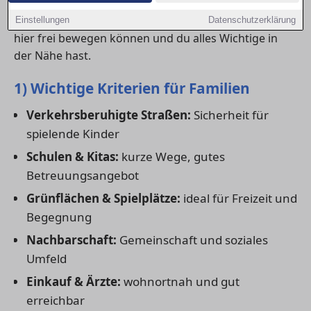
Platz. Ob du eine
Wohnung mieten
oder ein
Haus
kaufen
möchtest – entscheidend ist, dass sich Kinder
Einstellungen
Datenschutzerklärung
hier frei bewegen können und du alles Wichtige in
der Nähe hast.
1) Wichtige Kriterien für Familien
Verkehrsberuhigte Straßen:
Sicherheit für
spielende Kinder
Schulen & Kitas:
kurze Wege, gutes
Betreuungsangebot
Grünflächen & Spielplätze:
ideal für Freizeit und
Begegnung
Nachbarschaft:
Gemeinschaft und soziales
Umfeld
Einkauf & Ärzte:
wohnortnah und gut
erreichbar