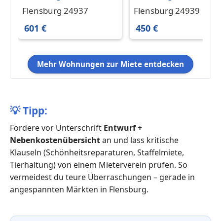
in Flensburg 601 € 65
in Flensburg 450 € 40
Flensburg 24937
Flensburg 24939
m²
m²
601 €
450 €
Mehr Wohnungen zur Miete entdecken
💡
Tipp:
Fordere vor Unterschrift
Entwurf +
Nebenkostenübersicht
an und lass kritische
Klauseln (Schönheitsreparaturen, Staffelmiete,
Tierhaltung) von einem Mieterverein prüfen. So
vermeidest du teure Überraschungen – gerade in
angespannten Märkten in Flensburg.