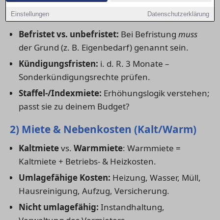
1) Mietdauer & Vertragsart
Einstellungen
Datenschutzerklärung
Befristet vs. unbefristet:
Bei Befristung
muss
der Grund (z. B. Eigenbedarf) genannt sein.
Kündigungsfristen:
i. d. R. 3 Monate –
Sonderkündigungsrechte prüfen.
Staffel-/Indexmiete:
Erhöhungslogik verstehen;
passt sie zu deinem Budget?
2) Miete & Nebenkosten (Kalt/Warm)
Kaltmiete
vs.
Warmmiete
: Warmmiete =
Kaltmiete + Betriebs- & Heizkosten.
Umlagefähige Kosten:
Heizung, Wasser, Müll,
Hausreinigung, Aufzug, Versicherung.
Nicht umlagefähig:
Instandhaltung,