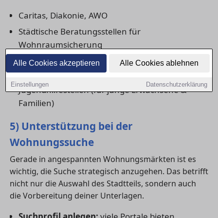
Caritas, Diakonie, AWO
Städtische Beratungsstellen für
Wohnraumsicherung
Sozialpsychiatrische Dienste (bei
Alle Cookies akzeptieren
Alle Cookies ablehnen
gesundheitlichen Belastungen)
Einstellungen
Datenschutzerklärung
Jugendhilfestellen (für junge Erwachsene &
Familien)
5) Unterstützung bei der
Wohnungssuche
Gerade in angespannten Wohnungsmärkten ist es
wichtig, die Suche strategisch anzugehen. Das betrifft
nicht nur die Auswahl des Stadtteils, sondern auch
die Vorbereitung deiner Unterlagen.
Suchprofil anlegen:
viele Portale bieten