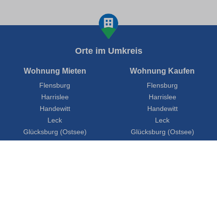
Orte im Umkreis
Wohnung Mieten
Wohnung Kaufen
Flensburg
Flensburg
Harrislee
Harrislee
Handewitt
Handewitt
Leck
Leck
Glücksburg (Ostsee)
Glücksburg (Ostsee)
Ratgeber
FAQ
Presse
Partner werden
Städte
Über Uns
Impressum
Datenschutz
Cookies