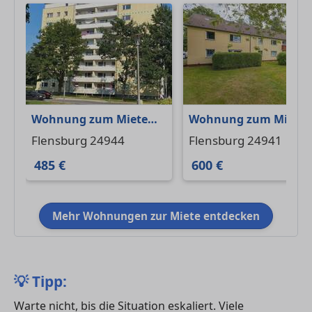
Wohnung zum Mieten
Wohnung zum Miete
in Flensburg 485 € 53.89
in Flensburg 600 € 61.
Flensburg 24944
Flensburg 24941
m²
m²
485 €
600 €
Mehr Wohnungen zur Miete entdecken
💡
Tipp:
Warte nicht, bis die Situation eskaliert. Viele