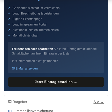
✓
Ganz oben sichtbar im Verzeichnis
✓
Logo, Beschreibung & Leistungen
✓
Eigene Expertenpage
✓
Logo im gesamten Portal
✓
Sichtbar in lokalen Themenleisten
✓
Monatlich kündbar
Freischalten oder bearbeiten
Sie Ihren Eintrag direkt über die
Schaltflächen an Ihrem Eintrag in der Liste.
Ihr Unternehmen nicht gefunden?
E-Mail anzeigen
Jetzt Eintrag erstellen →
Ratgeber
Alle →
Immobilienversicherung